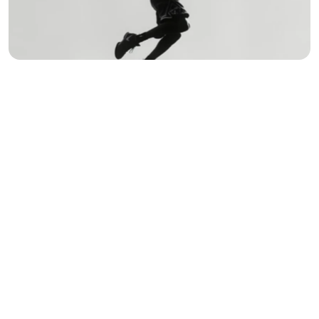
/
Challenge
(01)
The early interface felt clinical and didn’t evoke the 
calming experience they were aiming to create.