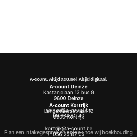
Oura
2024
Brand Refinement
2024
Oura
Brand Refinement
A-count. Altijd actueel. Altijd digitaal.
A-count Deinze
Kastanjelaan 13 bus 8
9800 Deinze
A-count Kortrijk
deinze@a-count.be
Langemeersstraat 12
09 334 80 40
8500 Kortrijk
kortrijk@a-count.be
Plan een intakegesprek en ontdek hoe wij boekhouding
056 25 87 03