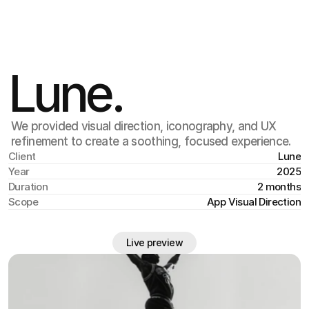
Monday, Jun 15
,
16:46
Lune.
We provided visual direction, iconography, and UX
refinement to create a soothing, focused experience.
Client
Lune
Year
2025
Duration
2 months
Scope
App Visual Direction
Live preview
Live preview